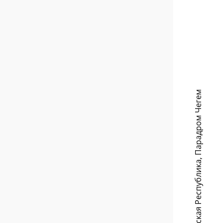
Парадром Чегем
,